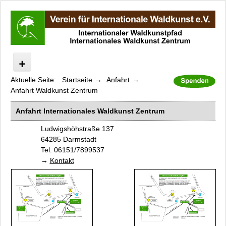
Aktuelle Seite:
Startseite
Anfahrt
Start
Anfahrt Waldkunst Zentrum
Internationaler Waldkunstpfad
Internationales Waldkunst Zentrum
Anfahrt Internationales Waldkunst Zentrum
Kunst/Wald/Fossil
Ludwigshöhstraße 137
Modaukunstpfad
64285 Darmstadt
Presse
Tel. 06151/7899537
Kontakt
Künstler A-Z
Kataloge und Filme
Anfahrt
Anfahrt Waldkunst Zentrum
Anfahrt Waldkunstpfad