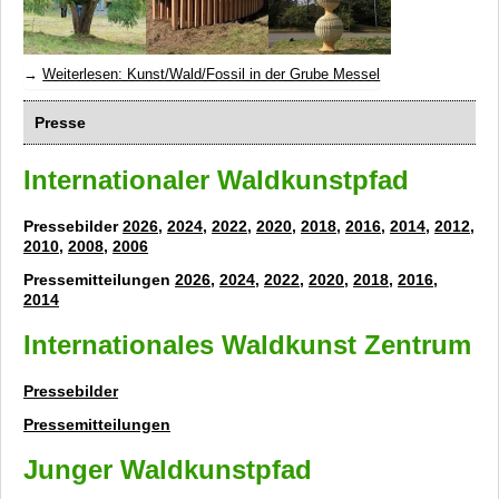
Weiterlesen: Kunst/Wald/Fossil in der Grube Messel
Presse
Internationaler Waldkunstpfad
Pressebilder
2026
,
2024
,
2022
,
2020
,
2018
,
2016
,
2014
,
2012
,
2010
,
2008
,
2006
Pressemitteilungen
2026
,
2024
,
2022
,
2020
,
2018
,
2016
,
2014
Internationales Waldkunst Zentrum
Pressebilder
Pressemitteilungen
Junger Waldkunstpfad