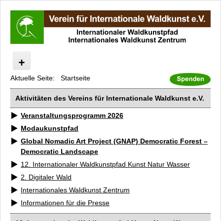
Aktuelle Seite:
Startseite
Start
Internationaler Waldkunstpfad
Aktivitäten des Vereins für Internationale Waldkunst e.V.
Internationales Waldkunst Zentrum
Veranstaltungsprogramm 2026
Kunst/Wald/Fossil
Modaukunstpfad
Modaukunstpfad
Global Nomadic Art Project (GNAP)
Democratic Forest –
Presse
Democratic Landscape
Künstler A-Z
12. Internationaler Waldkunstpfad
Kunst Natur Wasser
Kataloge und Filme
2. Digitaler Wald
Anfahrt
Internationales Waldkunst Zentrum
Newsletter
Informationen für die Presse
Datenschutz