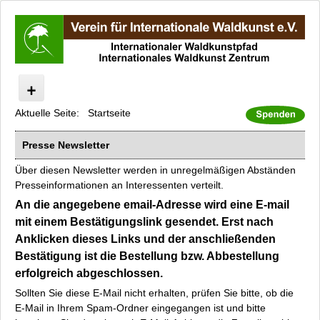
Aktuelle Seite:
Startseite
Start
Internationaler Waldkunstpfad
Presse Newsletter
Internationales Waldkunst Zentrum
Über diesen Newsletter werden in unregelmäßigen Abständen
Kunst/Wald/Fossil
Presseinformationen an Interessenten verteilt.
Modaukunstpfad
An die angegebene email-Adresse wird eine E-mail
Presse
mit einem Bestätigungslink gesendet. Erst nach
Künstler A-Z
Anklicken dieses Links und der anschließenden
Kataloge und Filme
Bestätigung ist die Bestellung bzw. Abbestellung
Anfahrt
erfolgreich abgeschlossen.
Newsletter
Sollten Sie diese E-Mail nicht erhalten, prüfen Sie bitte, ob die
E-Mail in Ihrem Spam-Ordner eingegangen ist und bitte
Datenschutz